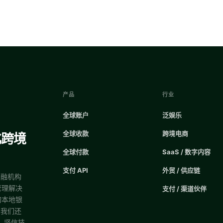
产品
行业
全球账户
泛娱乐
全球收款
跨境电商
化跨境
全球付款
SaaS / 数字内容
支付 API
外贸 / 供应链
金融机构
管理解决
支付 / 渠道伙伴
的本地银
，我们还
，坚信技