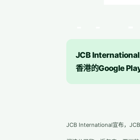
JCB Intern
香港的Google Pl
JCB International